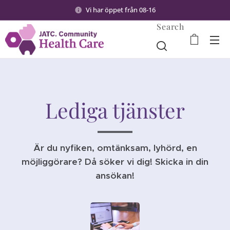
Vi har öppet från 08-16
Search
Lediga tjänster
Är du nyfiken, omtänksam, lyhörd, en
möjliggörare? Då söker vi dig!
Skicka in din
ansökan!