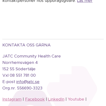
kontaktpersoner hos uppdragsgivare
.
Läs
mer
KONTAKTA OSS GÄRNA
JATC Community Health Care
Norrhemsvägen 4
152 55 Södertälje
Vxl 08 551 781 00
E-post
info@jatc.se
Org.
nr.
556690-3323
Instagram
|
Facebook
|
LinkedIn
|
Youtube
|