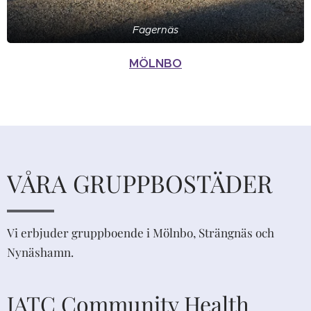
Fagernäs
MÖLNBO
VÅRA GRUPPBOSTÄDER
Vi erbjuder gruppboende i Mölnbo, Strängnäs och
Nynäshamn.
JATC Community Health