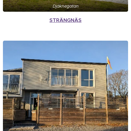
Djäknegatan
STRÄNGNÄS