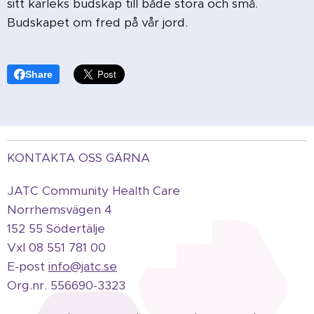
sitt kärleks budskap till både stora och små.
Budskapet om fred på vår jord.
Share
KONTAKTA OSS GÄRNA
JATC Community Health Care
Norrhemsvägen 4
152 55 Södertälje
Vxl 08 551 781 00
E-post
info@jatc.se
Org.
nr.
556690-3323