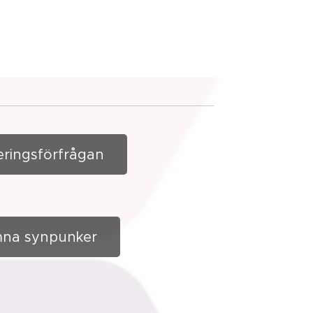
eringsförfrågan
na synpunker