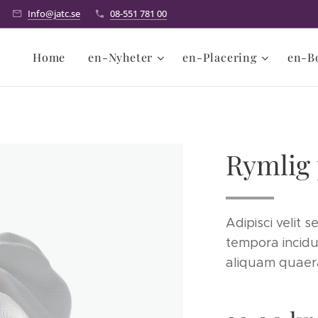
Info@jatc.se
08-551 781 00
Home
en-Nyheter
en-Placering
en-B
Rymlig
Adipisci velit
tempora incid
aliquam quaer