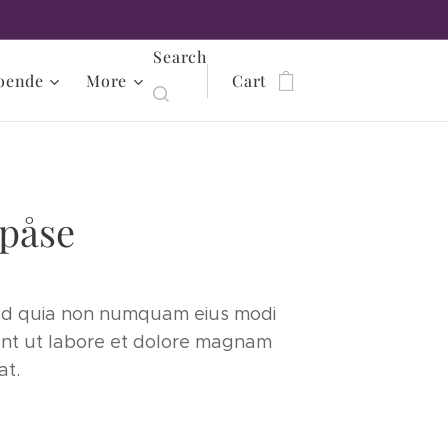
Search
oende
More
Cart
 påse
 sed quia non numquam eius modi
unt ut labore et dolore magnam
at.