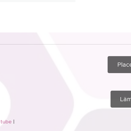
Plac
Läm
utube
|