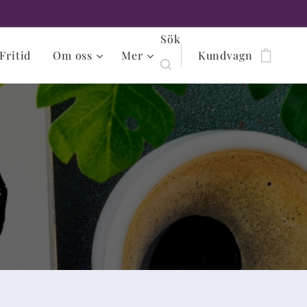
Sök
Fritid
Om oss
Mer
Kundvagn