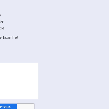
e
de
nde
verksamhet