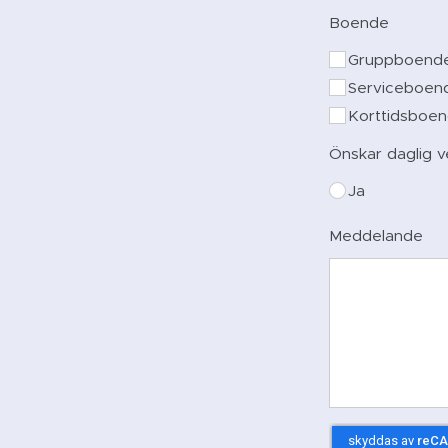
Boende
Gruppboend
Serviceboen
Korttidsboe
Önskar daglig 
Ja
Meddelande