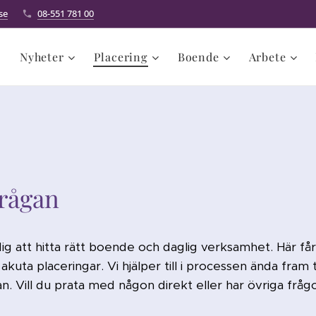
se
08-551 781 00
Nyheter
Placering
Boende
Arbete
råga
n
dig att hitta rätt boende och daglig verksamhet. Här får
kuta placeringar. Vi hjälper till i processen ända fram ti
n. Vill du prata med någon direkt eller har övriga frågo