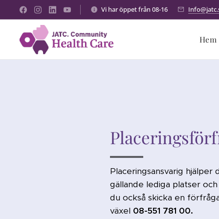
Vi har öppet från 08-16
Info@jatc.
Hem
Placeringsförf
Placeringsansvarig hjälper 
gällande lediga platser och a
du också skicka en förfråga
växel
08-551 781
00.