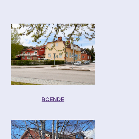
B
OENDE