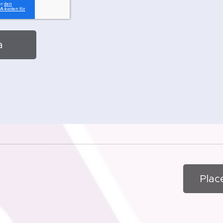
a
Plac