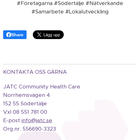
#Företagarna #Södertälje #Nätverkande
#Samarbete #Lokalutveckling
Share
KONTAKTA OSS GÄRNA
JATC Community Health Care
Norrhemsvägen 4
152 55 Södertälje
Vxl 08 551 781 00
E-post
info@jatc.se
Org.
nr.
556690-3323