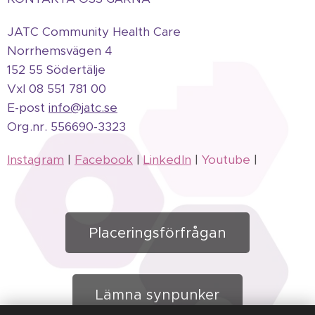
JATC Community Health Care
Norrhemsvägen 4
152 55 Södertälje
Vxl 08 551 781 00
E-post
info@jatc.se
Org.
nr.
556690-3323
Instagram
|
Facebook
|
LinkedIn
|
Youtube
|
Placeringsförfrågan
Lämna synpunker