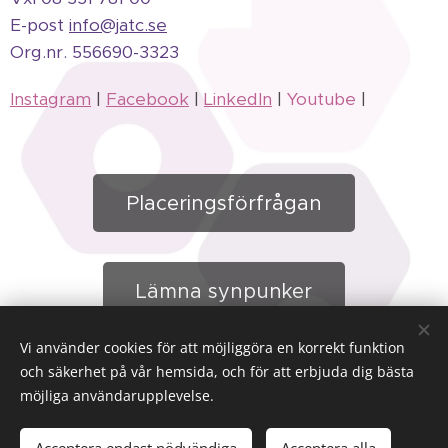
E-post
info@jatc.se
Org.
nr.
556690-3323
Instagram
|
Facebook
|
LinkedIn
|
Youtube
|
Placeringsförfrågan
Lämna synpunker
Vi använder cookies för att möjliggöra en korrekt funktion
och säkerhet på vår hemsida, och för att erbjuda dig bästa
möjliga användarupplevelse.
Boende | Arbete | Fritid
Cookies
Språk