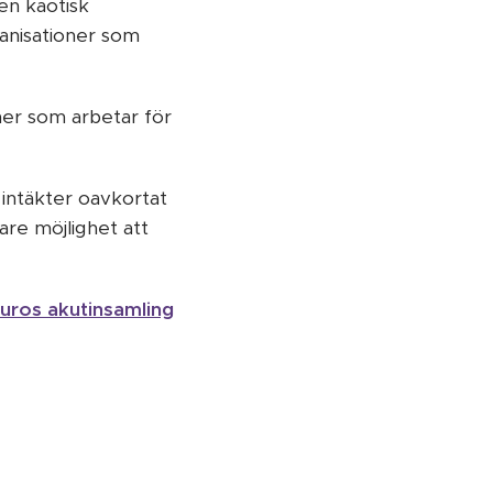
 en kaotisk
ganisationer som
oner som arbetar för
a intäkter oavkortat
are möjlighet att
Neuros akutinsamling