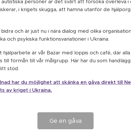
 autistiska personer är det svårt att försöka överleva i
skerar, i krigets skugga, att hamna utanför de hjälpor
 bidra och är just nu i nära dialog med olika organisati
a och psykiska funktionsvariationer i Ukraina.
rt hjälparbete är vår Bazar med loppis och café, där all
till förmån till vår målgrupp. Här har du som handlägg
itt stöd.
llnad har du möjlighet att skänka en gåva direkt till 
s av kriget i Ukraina.
Ge en gåva