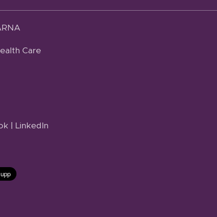
ÄRNA
alth Care
ok | LinkedIn