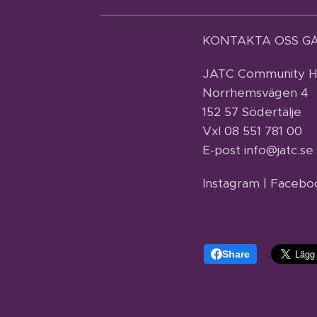
KONTAKTA OSS G
JATC Community He
Norrhemsvägen 4
152 57 Södertälje
Vxl 08 551 781 00
E-post info@jatc.se
Instagram | Facebo
Share