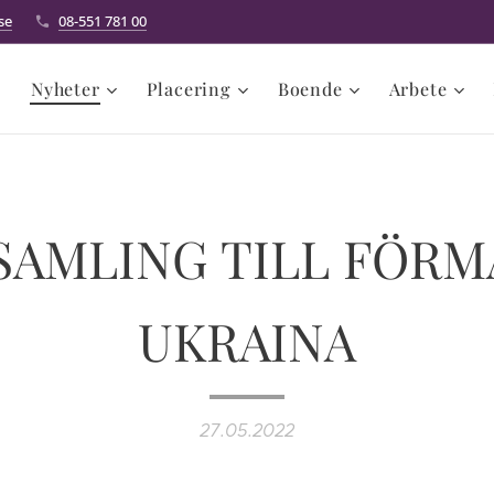
se
08-551 781 00
Nyheter
Placering
Boende
Arbete
SAMLING TILL FÖRM
UKRAINA
27.05.2022