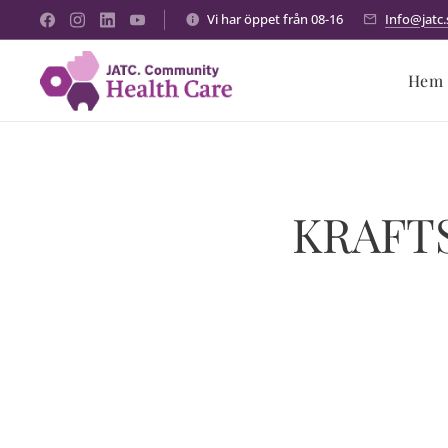
Vi har öppet från 08-16
Info@jatc.
Hem
KRAFT