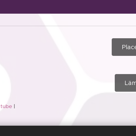
Plac
Läm
utube
|