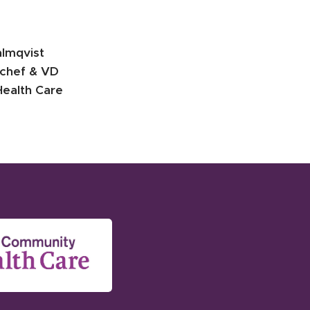
almqvist
chef & VD
ealth Care