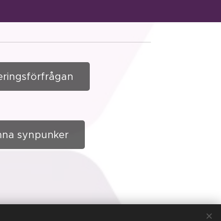
eringsförfrågan
na synpunker