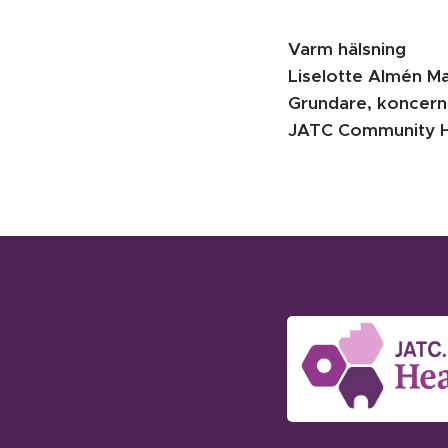
Varm hälsning
Liselotte Almén M
Grundare, koncern
JATC Community H