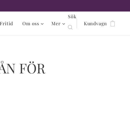
Sök
Fritid
Om oss
Mer
Kundvagn
ÅN FÖR