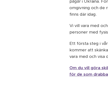
pågår i Ukraina. För
omgivning och de ri
finns där idag.
Vi vill vara med och
personer med fysisk
Ett första steg i vå
kommer att skänkas 
vara med och visa d
Om du vill göra ski
för de som drabbat