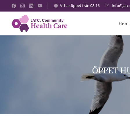
Vi har öppet från 08-16
Info@jatc.
Hem
ÖPPET H