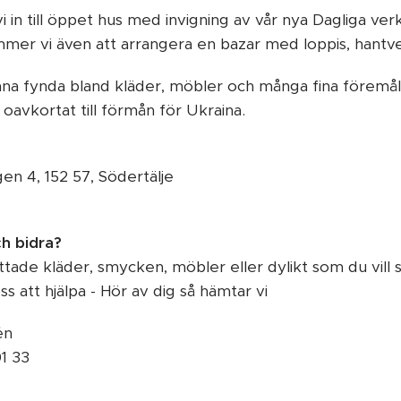
vi in till öppet hus med invigning av vår nya Dagliga ve
mmer vi även att arrangera en bazar med loppis, hantv
a fynda bland kläder, möbler och många fina föremål 
 oavkortat till förmån för Ukraina.
 4, 152 57, Södertälje
ch bidra?
ttade kläder, smycken, möbler eller dylikt som du vill s
ss att hjälpa - Hör av dig så hämtar vi
én
1 33