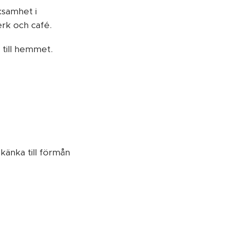
rksamhet i
erk och café.
till hemmet.
känka till förmån