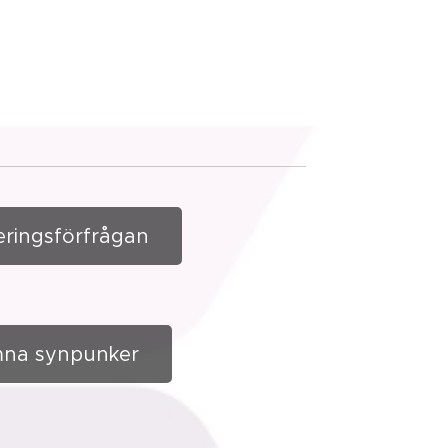
eringsförfrågan
na synpunker