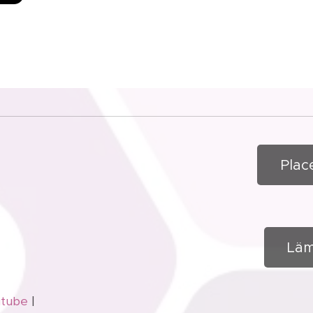
Plac
Läm
utube
|