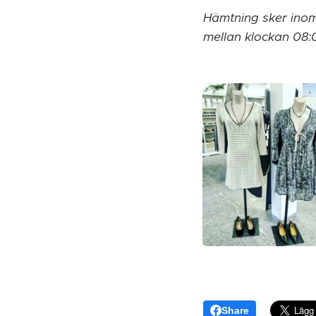
Hämtning sk
er ino
mellan klockan 08:
Share