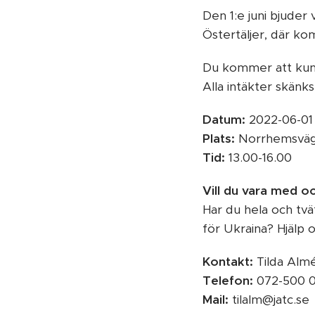
Den 1:e juni bjuder 
Östertäljer, där ko
Du kommer att kunn
Alla intäkter skänks
Datum:
2022-06-01
Plats:
Norrhemsvägen
Tid:
13.00-16.00
Vill du vara med o
Har du hela och tvä
för Ukraina? Hjälp o
Kontakt:
Tilda Alm
Telefon:
072-500 0
Mail:
tilalm@jatc.se