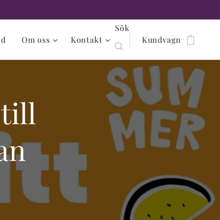
Sök
id
Om oss
Kontakt
Kundvagn
ill
an