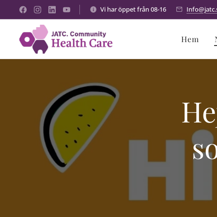
Vi har öppet från 08-16
Info@jatc.
Hem
He
s