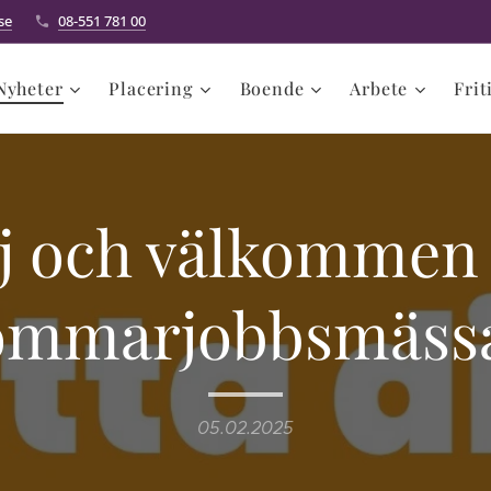
se
08-551 781 00
Nyheter
Placering
Boende
Arbete
Frit
j och välkommen t
ommarjobbsmäss
05.02.2025