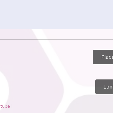
Plac
Läm
utube
|