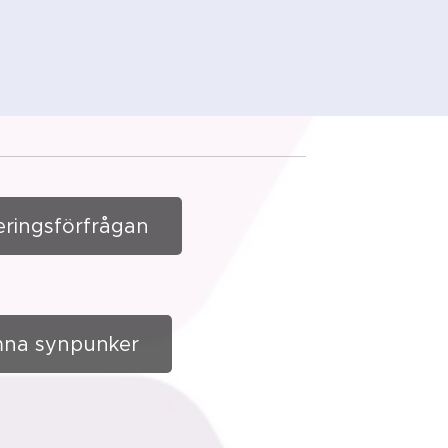
eringsförfrågan
na synpunker