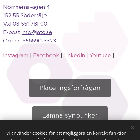
Norrhemsvägen 4
152 55 Södertälje
Vxl 08 551 781 00
E-post
info@jatc.se
Org.
nr.
556690-3323
Instagram
|
Facebook
|
LinkedIn
|
Youtube
|
Placeringsförfrågan
Lämna synpunker
Vi använder cookies för att möjliggöra en korrekt funktion