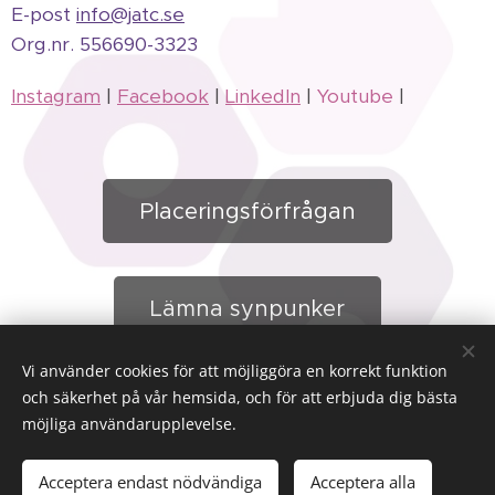
E-post
info@jatc.se
Org.
nr.
556690-3323
Instagram
|
Facebook
|
LinkedIn
|
Youtube
|
Placeringsförfrågan
Lämna synpunker
Vi använder cookies för att möjliggöra en korrekt funktion
och säkerhet på vår hemsida, och för att erbjuda dig bästa
möjliga användarupplevelse.
Boende | Arbete | Fritid
Cookies
Språk
Acceptera endast nödvändiga
Acceptera alla