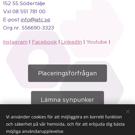
152 55 Södertälje
Vxl 08 551 781 00
E-post
info@jatc.se
Org.
nr.
556690-3323
Instagram
|
Facebook
|
LinkedIn
|
Youtube
|
Placeringsförfrågan
Lämna synpunker
Vi använder cookies för att möjliggöra en korrekt funktion
och säkerhet på vår hemsida, och för att erbjuda dig bästa
möjliga användarupplevelse.
Boende | Arbete | Fritid
Cookies