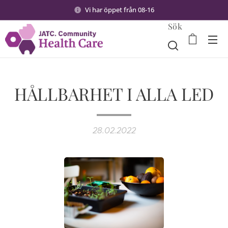
Vi har öppet från 08-16
Sök
HÅLLBARHET I ALLA LED
28.02.2022